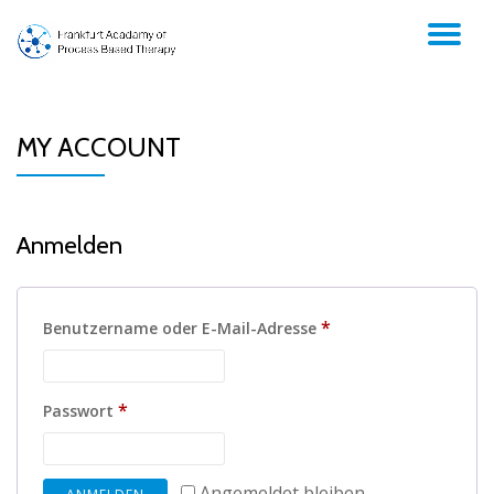
TO
Skip
to
NA
content
MY ACCOUNT
Anmelden
Erforderlich
*
Benutzername oder E-Mail-Adresse
Erforderlich
*
Passwort
Angemeldet bleiben