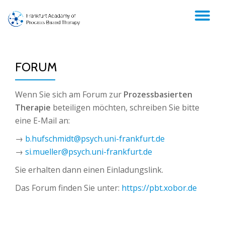
TO
Skip
to
NA
content
FORUM
Wenn Sie sich am Forum zur
Prozessbasierten
Therapie
beteiligen möchten, schreiben Sie bitte
eine E-Mail an:
→
b.hufschmidt@psych.uni-frankfurt.de
→
si.mueller@psych.uni-frankfurt.de
Sie erhalten dann einen Einladungslink.
Das Forum finden Sie unter:
https://pbt.xobor.de